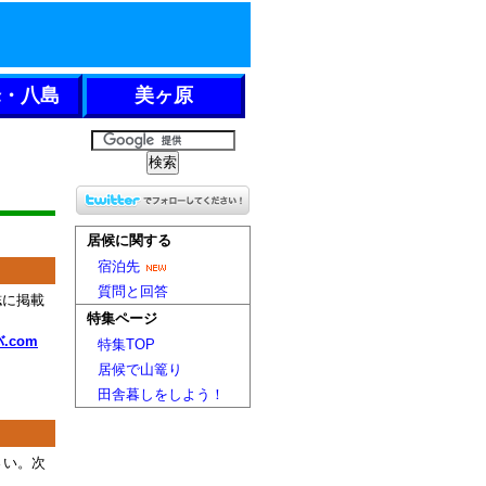
峰・八島
美ヶ原
居候に関する
宿泊先
質問と回答
誌に掲載
特集ページ
.com
特集TOP
居候で山篭り
田舎暮しをしよう！
さい。次