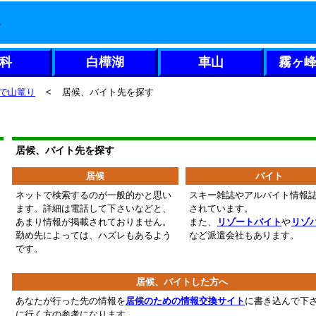
科
白樺湖
車山
霧ヶ
で山篭り
<
居候、バイト先を探す
居候、バイト先を探す
居候
バイト
ネットで検索するのが一般的かと思い
スキー雑誌やアルバイト情報
ます。詳細は電話して下さいなどと、
されています。
あまり情報が掲載されておりません。
また、
リゾートバイト
や
リゾバ
勤め先によっては、ハズレもあるよう
など派遣会社もあります。
です。
居候、バイトした方へ
あなたが行った先の情報を
居候のための情報交換サイト
に書き込んで下
に行く方の参考になります。