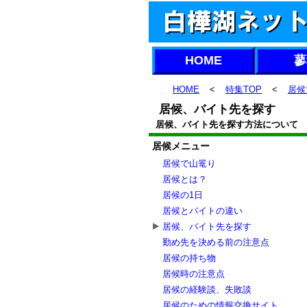
HOME
蓼
HOME
<
特集TOP
<
居候
居候、バイト先を探す
居候、バイト先を探す方法について
居候メニュー
居候で山篭り
居候とは？
居候の1日
居候とバイトの違い
居候、バイト先を探す
勤め先を決める前の注意点
居候の持ち物
居候時の注意点
居候の経験談、失敗談
居候のための情報交換サイト