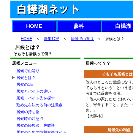
HOME
蓼科
白樺湖
HOME
<
特集TOP
<
居候で山篭り
<
居候とは？
居候とは？
そもそも居候って何？
居候メニュー
居候って？？
居候で山篭り
そもそも居候とは
居候とは？
他人のところに世話になり
居候の1日
てもらうというこという意
居候とバイトの違い
考までに辞書を引用。
居候、バイト先を探す
「他人の家にただでおいて
と。寄食すること。また、
勤め先を決める前の注意点
客。」
居候の持ち物
【大辞林】
居候時の注意点
居候の経験談、失敗談
居候先の利点
居候のための情報交換サイト