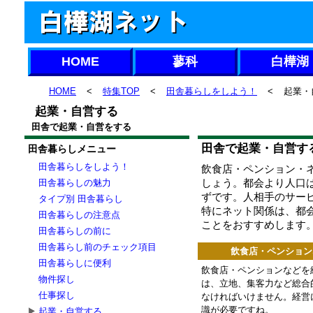
HOME
蓼科
白樺湖
HOME
<
特集TOP
<
田舎暮らしをしよう！
<
起業・
起業・自営する
田舎で起業・自営をする
田舎で起業・自営す
田舎暮らしメニュー
田舎暮らしをしよう！
飲食店・ペンション・ネ
しょう。都会より人口
田舎暮らしの魅力
ずです。人相手のサー
タイプ別 田舎暮らし
特にネット関係は、都
田舎暮らしの注意点
ことをおすすめします
田舎暮らしの前に
田舎暮らし前のチェック項目
飲食店・ペンション
田舎暮らしに便利
飲食店・ペンションなどを
物件探し
は、立地、集客力など総合
仕事探し
なければいけません。経営
識が必要ですね。
起業・自営する